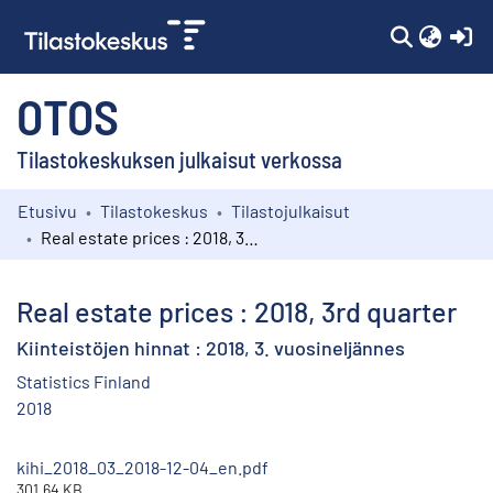
(c
OTOS
Tilastokeskuksen julkaisut verkossa
Etusivu
Tilastokeskus
Tilastojulkaisut
Kokoelmat
Real estate prices : 2018, 3rd quarter
Selaa
Real estate prices : 2018, 3rd quarter
Kiinteistöjen hinnat : 2018, 3. vuosineljännes
Statistics Finland
2018
kihi_2018_03_2018-12-04_en.pdf
301.64 KB