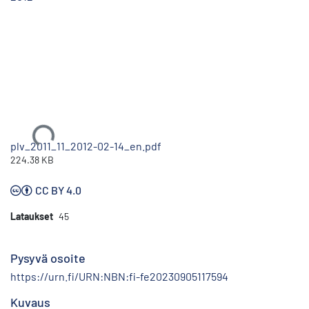
Ladataan...
plv_2011_11_2012-02-14_en.pdf
224.38 KB
CC BY 4.0
Lataukset
45
Pysyvä osoite
https://urn.fi/URN:NBN:fi-fe20230905117594
Kuvaus