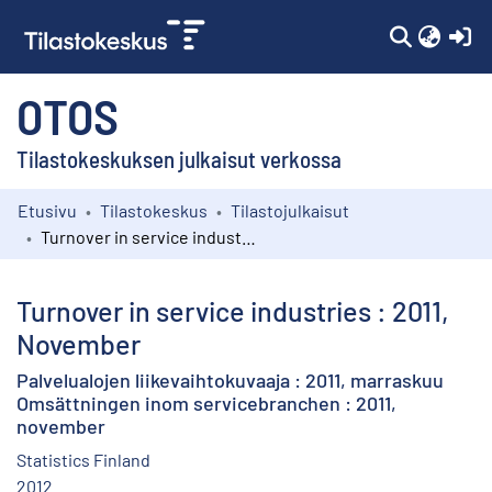
(c
OTOS
Tilastokeskuksen julkaisut verkossa
Etusivu
Tilastokeskus
Tilastojulkaisut
Kokoelmat
Turnover in service industries : 2011, November
Selaa
Turnover in service industries : 2011,
November
Palvelualojen liikevaihtokuvaaja : 2011, marraskuu
Omsättningen inom servicebranchen : 2011,
november
Statistics Finland
2012