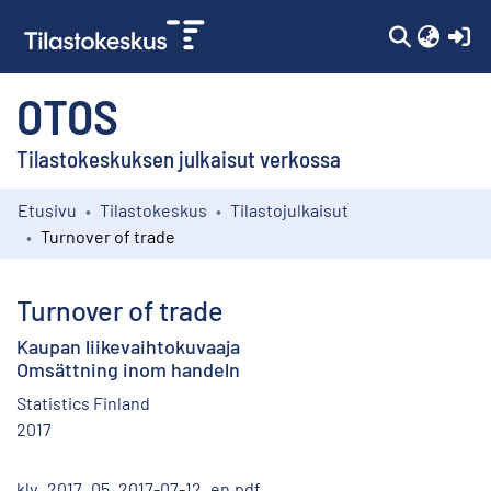
(c
OTOS
Tilastokeskuksen julkaisut verkossa
Etusivu
Tilastokeskus
Tilastojulkaisut
Kokoelmat
Turnover of trade
Selaa
Turnover of trade
Kaupan liikevaihtokuvaaja
Omsättning inom handeln
Statistics Finland
2017
klv_2017_05_2017-07-12_en.pdf