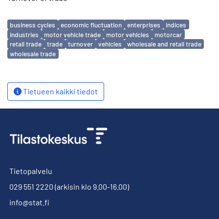
Avainsanat
business cycles
economic fluctuation
enterprises
indices
industries
motor vehicle trade
motor vehicles
motorcar
retail trade
trade
turnover
vehicles
wholesale and retail trade
wholesale trade
Tietueen kaikki tiedot
Tietopalvelu
029 551 2220
(arkisin klo 9.00-16.00)
info@stat.fi