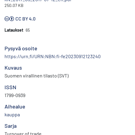
250.07 KB
CC BY 4.0
Lataukset
65
Pysyvä osoite
https://urn.fi/URN:NBN:fi-fe20230912123240
Kuvaus
Suomen virallinen tilasto (SVT)
ISSN
1799-0939
Aihealue
kauppa
Sarja
Turnover of trade