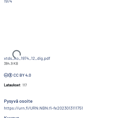
1974
Ladataan...
xtds_ko_1974_12_dig.pdf
384.9 KB
CC BY 4.0
Lataukset
117
Pysyvä osoite
https://urn.fi/URN:NBN:fi-fe2023013111751
Kuvaus