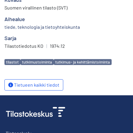
Suomen virallinen tilasto (SVT)
Aihealue
tiede, teknologia ja tietoyhteiskunta
Sarja
Tilastotiedotus KO
|
1974:12
Avainsanat
tilastot
tutkimustoiminta
tutkimus- ja kehittämistoiminta
Tietueen kaikki tiedot