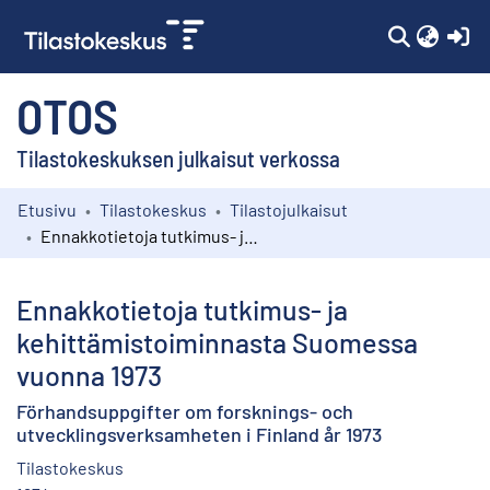
(c
OTOS
Tilastokeskuksen julkaisut verkossa
Etusivu
Tilastokeskus
Tilastojulkaisut
Kokoelmat
Ennakkotietoja tutkimus- ja kehittämistoiminnasta Suomessa vuonna 1973
Selaa
Ennakkotietoja tutkimus- ja
kehittämistoiminnasta Suomessa
vuonna 1973
Förhandsuppgifter om forsknings- och
utvecklingsverksamheten i Finland år 1973
Tilastokeskus