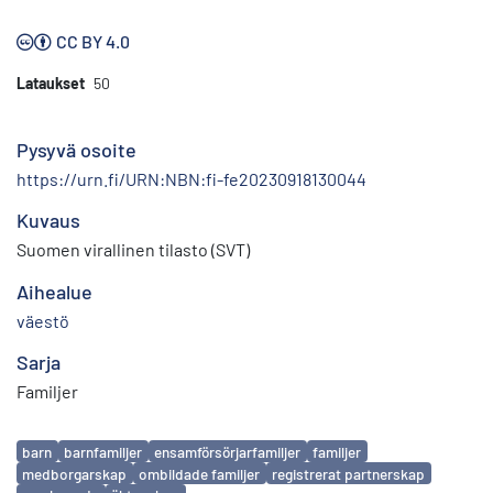
CC BY 4.0
Lataukset
50
Pysyvä osoite
https://urn.fi/URN:NBN:fi-fe20230918130044
Kuvaus
Suomen virallinen tilasto (SVT)
Aihealue
väestö
Sarja
Familjer
Avainsanat
barn
barnfamiljer
ensamförsörjarfamiljer
familjer
medborgarskap
ombildade familjer
registrerat partnerskap