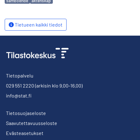
samboende
äktenskap
Tietueen kaikki tiedot
Tietopalvelu
029 551 2220
(arkisin klo 9.00-16.00)
info@stat.fi
Tietosuojaseloste
Saavutettavuusseloste
Evästeasetukset