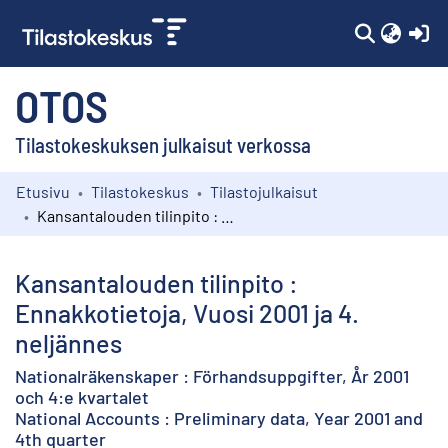
(c
OTOS
Tilastokeskuksen julkaisut verkossa
Etusivu
Tilastokeskus
Tilastojulkaisut
Kokoelmat
Kansantalouden tilinpito : Ennakkotietoja, Vuosi 2001 ja 4. neljännes
Selaa
Kansantalouden tilinpito :
Ennakkotietoja, Vuosi 2001 ja 4.
neljännes
Nationalräkenskaper : Förhandsuppgifter, År 2001
och 4:e kvartalet
National Accounts : Preliminary data, Year 2001 and
4th quarter