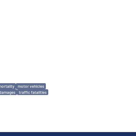
ortality
motor vehicles
c damages
traffic fatalities