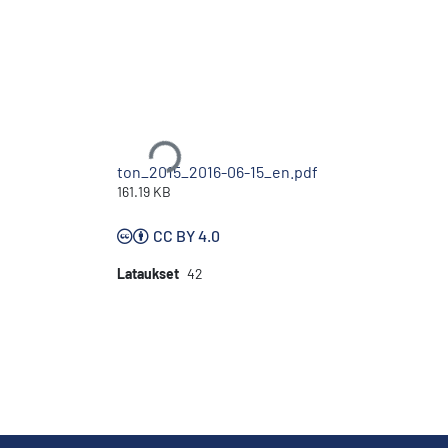
Ladataan...
ton_2015_2016-06-15_en.pdf
161.19 KB
CC BY 4.0
Lataukset
42