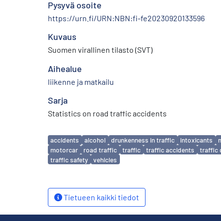
Pysyvä osoite
https://urn.fi/URN:NBN:fi-fe20230920133596
Kuvaus
Suomen virallinen tilasto (SVT)
Aihealue
liikenne ja matkailu
Sarja
Statistics on road traffic accidents
Avainsanat
accidents
alcohol
drunkenness in traffic
intoxicants
m
motorcar
road traffic
traffic
traffic accidents
traffi
traffic safety
vehicles
Tietueen kaikki tiedot