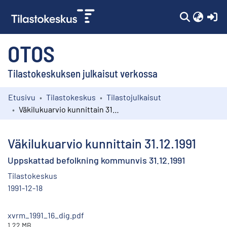
(c
OTOS
Tilastokeskuksen julkaisut verkossa
Etusivu
Tilastokeskus
Tilastojulkaisut
Kokoelmat
Väkilukuarvio kunnittain 31.12.1991
Selaa
Väkilukuarvio kunnittain 31.12.1991
Uppskattad befolkning kommunvis 31.12.1991
Tilastokeskus
1991-12-18
xvrm_1991_16_dig.pdf
1.22 MB