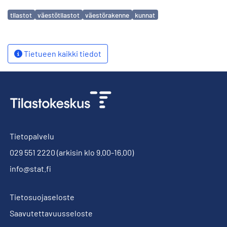
Avainsanat
tilastot
väestötilastot
väestörakenne
kunnat
Tietueen kaikki tiedot
Tietopalvelu
029 551 2220
(arkisin klo 9.00-16.00)
info@stat.fi
Tietosuojaseloste
Saavutettavuusseloste