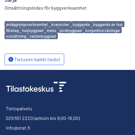
Omsättningsindex för byggverksamhet
Avainsanat
anläggningsverksamhet
branscher
byggande
byggande av hus
företag
husbyggnad
index
jordbyggnad
konjunkturväxlingar
omsättning
vattenbyggnad
Tietueen kaikki tiedot
Tietopalvelu
029 551 2220
(arkisin klo 9.00-16.00)
info@stat.fi