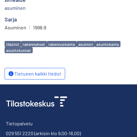
asuminen
Sarja
Asuminen
|
1998:9
Avainsanat
tilastot
rakennukset
rakennuskanta
asunnot
asuntokanta
asuntokunnat
Tietueen kaikki tiedot
Tietopalvelu
029 551 2220
(arkisin klo 9.00-16.00)