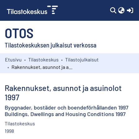
(c
OTOS
Tilastokeskuksen julkaisut verkossa
Etusivu
Tilastokeskus
Tilastojulkaisut
Kokoelmat
Rakennukset, asunnot ja asuinolot 1997
Selaa
Rakennukset, asunnot ja asuinolot
1997
Byggnader, bostäder och boendeförhållanden 1997
Buildings, Dwellings and Housing Conditions 1997
Tilastokeskus
1998