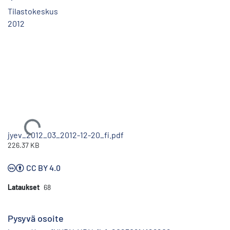
Tilastokeskus
2012
Ladataan...
jyev_2012_03_2012-12-20_fi.pdf
226.37 KB
CC BY 4.0
Lataukset
68
Pysyvä osoite