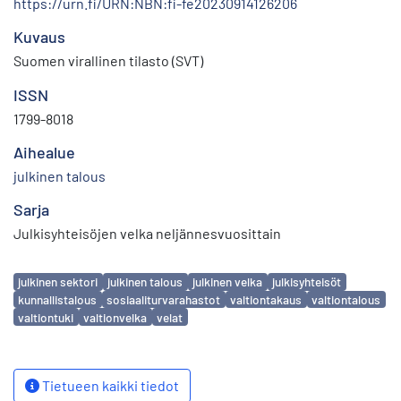
https://urn.fi/URN:NBN:fi-fe20230914126206
Kuvaus
Suomen virallinen tilasto (SVT)
ISSN
1799-8018
Aihealue
julkinen talous
Sarja
Julkisyhteisöjen velka neljännesvuosittain
Avainsanat
julkinen sektori
julkinen talous
julkinen velka
julkisyhteisöt
kunnallistalous
sosiaaliturvarahastot
valtiontakaus
valtiontalous
valtiontuki
valtionvelka
velat
Tietueen kaikki tiedot