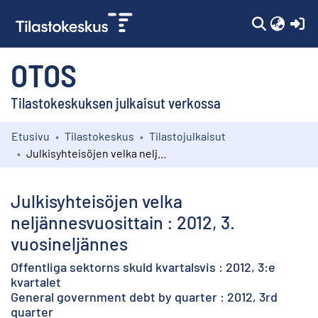
(c
OTOS
Tilastokeskuksen julkaisut verkossa
Etusivu
Tilastokeskus
Tilastojulkaisut
Kokoelmat
Julkisyhteisöjen velka neljännesvuosittain : 2012, 3. vuosineljännes
Selaa
Julkisyhteisöjen velka
neljännesvuosittain : 2012, 3.
vuosineljännes
Offentliga sektorns skuld kvartalsvis : 2012, 3:e
kvartalet
General government debt by quarter : 2012, 3rd
quarter