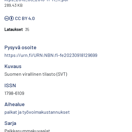
289.43 KB
CC BY 4.0
Lataukset
35
Pysyvä osoite
https://urn.fi/URN:NBN:fi-fe20230918129699
Kuvaus
Suomen virallinen tilasto (SVT)
ISSN
1798-6109
Aihealue
palkat ja työvoimakustannukset
Sarja
Palkkasummakuvaajat