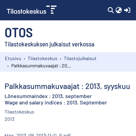
(c
OTOS
Tilastokeskuksen julkaisut verkossa
Etusivu
Tilastokeskus
Tilastojulkaisut
Kokoelmat
Palkkasummakuvaajat : 2013, syyskuu
Selaa
Palkkasummakuvaajat : 2013, syyskuu
Lönesummaindex : 2013, september
Wage and salary indices : 2013, September
Tilastokeskus
2013
ktps_2013_09_2013-11-11_fi.pdf