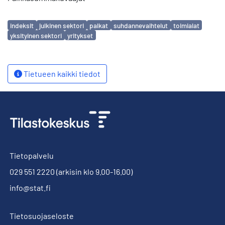
Avainsanat
indeksit
julkinen sektori
palkat
suhdannevaihtelut
toimialat
yksityinen sektori
yritykset
Tietueen kaikki tiedot
Tietopalvelu
029 551 2220
(arkisin klo 9.00-16.00)
info@stat.fi
Tietosuojaseloste