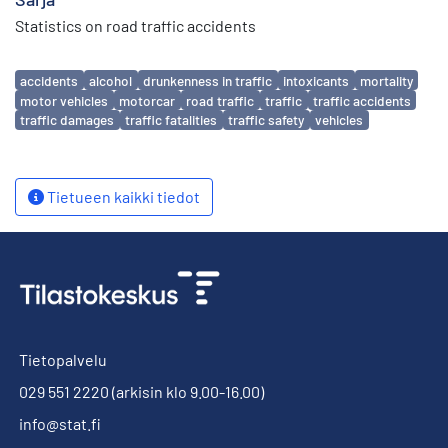
Statistics on road traffic accidents
Avainsanat
accidents
alcohol
drunkenness in traffic
intoxicants
mortality
motor vehicles
motorcar
road traffic
traffic
traffic accidents
traffic damages
traffic fatalities
traffic safety
vehicles
Tietueen kaikki tiedot
Tietopalvelu
029 551 2220
(arkisin klo 9.00-16.00)
info@stat.fi