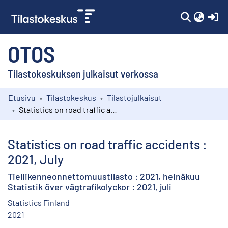
(c
OTOS
Tilastokeskuksen julkaisut verkossa
Etusivu
Tilastokeskus
Tilastojulkaisut
Kokoelmat
Statistics on road traffic accidents : 2021, July
Selaa
Statistics on road traffic accidents :
2021, July
Tieliikenneonnettomuustilasto : 2021, heinäkuu
Statistik över vägtrafikolyckor : 2021, juli
Statistics Finland
2021