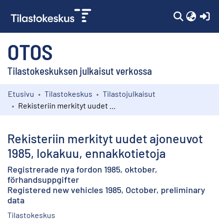
(c
OTOS
Tilastokeskuksen julkaisut verkossa
Etusivu
Tilastokeskus
Tilastojulkaisut
Kokoelmat
Rekisteriin merkityt uudet ajoneuvot 1985, lokakuu, ennakkotietoja
Selaa
Rekisteriin merkityt uudet ajoneuvot
1985, lokakuu, ennakkotietoja
Registrerade nya fordon 1985, oktober,
förhandsuppgifter
Registered new vehicles 1985, October, preliminary
data
Tilastokeskus