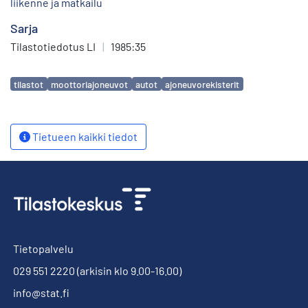
liikenne ja matkailu
Sarja
Tilastotiedotus LI
|
1985:35
Avainsanat
tilastot
moottoriajoneuvot
autot
ajoneuvorekisterit
Tietueen kaikki tiedot
Tietopalvelu
029 551 2220
(arkisin klo 9.00-16.00)
info@stat.fi