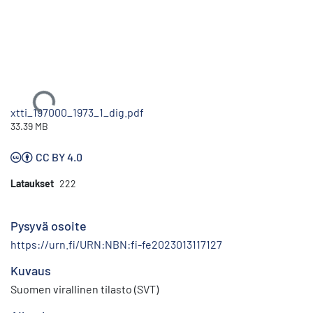
Ladataan...
xtti_197000_1973_1_dig.pdf
33.39 MB
CC BY 4.0
Lataukset
222
Pysyvä osoite
https://urn.fi/URN:NBN:fi-fe2023013117127
Kuvaus
Suomen virallinen tilasto (SVT)