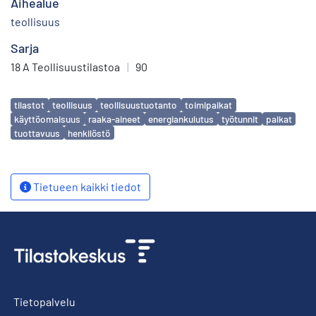
Aihealue
teollisuus
Sarja
18 A Teollisuustilastoa
|
90
Avainsanat
tilastot
teollisuus
teollisuustuotanto
toimipaikat
käyttöomaisuus
raaka-aineet
energiankulutus
työtunnit
palkat
tuottavuus
henkilöstö
Tietueen kaikki tiedot
Tietopalvelu