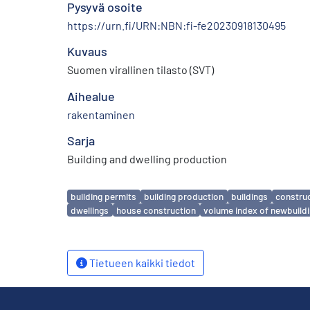
Pysyvä osoite
https://urn.fi/URN:NBN:fi-fe20230918130495
Kuvaus
Suomen virallinen tilasto (SVT)
Aihealue
rakentaminen
Sarja
Building and dwelling production
Avainsanat
building permits
building production
buildings
constru
dwellings
house construction
volume index of newbuild
Tietueen kaikki tiedot