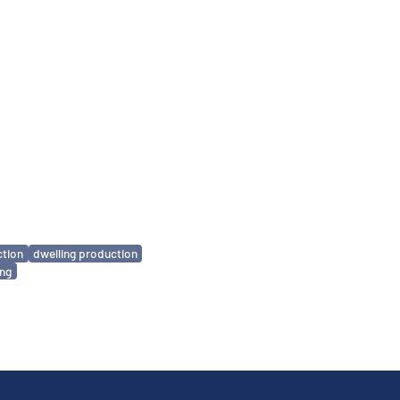
ction
dwelling production
ing