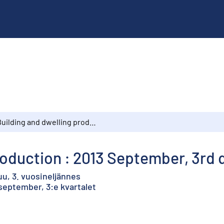
Building and dwelling production : 2013 September, 3rd quarter
roduction : 2013 September, 3rd 
u, 3. vuosineljännes
september, 3:e kvartalet