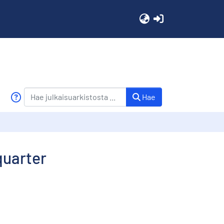
(current)
Hae
quarter