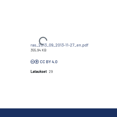
Ladataan...
ras_2013_09_2013-11-27_en.pdf
355.94 KB
CC BY 4.0
Lataukset
29