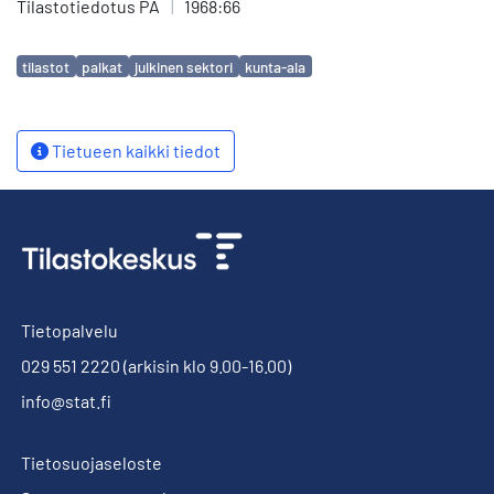
Tilastotiedotus PA
|
1968:66
Avainsanat
tilastot
palkat
julkinen sektori
kunta-ala
Tietueen kaikki tiedot
Tietopalvelu
029 551 2220
(arkisin klo 9.00-16.00)
info@stat.fi
Tietosuojaseloste