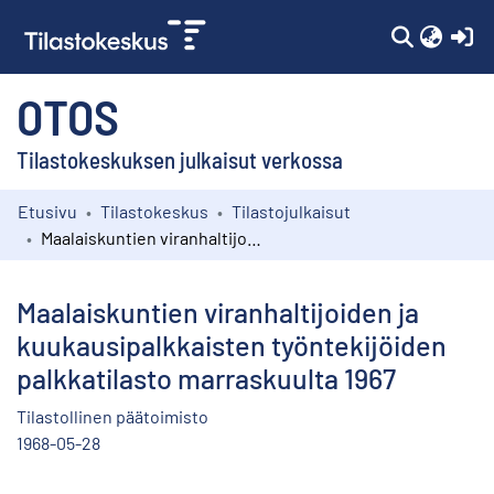
(c
OTOS
Tilastokeskuksen julkaisut verkossa
Etusivu
Tilastokeskus
Tilastojulkaisut
Kokoelmat
Maalaiskuntien viranhaltijoiden ja kuukausipalkkaisten työntekijöiden palkkatilasto marraskuulta 1967
Selaa
Maalaiskuntien viranhaltijoiden ja
kuukausipalkkaisten työntekijöiden
palkkatilasto marraskuulta 1967
Tilastollinen päätoimisto
1968-05-28