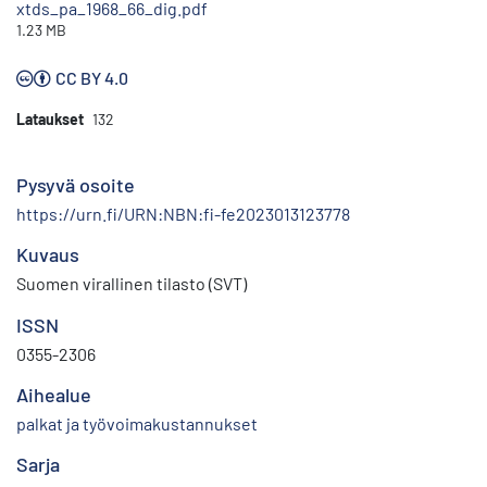
xtds_pa_1968_66_dig.pdf
1.23 MB
CC BY 4.0
Lataukset
132
Pysyvä osoite
https://urn.fi/URN:NBN:fi-fe2023013123778
Kuvaus
Suomen virallinen tilasto (SVT)
ISSN
0355-2306
Aihealue
palkat ja työvoimakustannukset
Sarja