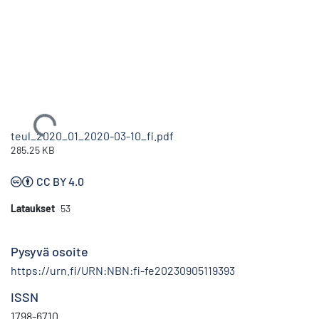
Ladataan...
teul_2020_01_2020-03-10_fi.pdf
285.25 KB
CC BY 4.0
Lataukset
53
Pysyvä osoite
https://urn.fi/URN:NBN:fi-fe20230905119393
ISSN
1798-6710