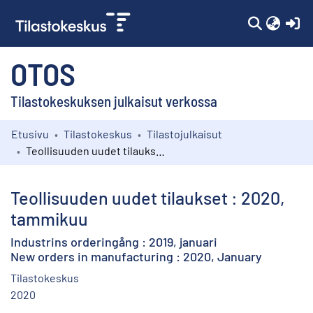
(c
OTOS
Tilastokeskuksen julkaisut verkossa
Etusivu
Tilastokeskus
Tilastojulkaisut
Kokoelmat
Teollisuuden uudet tilaukset : 2020, tammikuu
Selaa
Teollisuuden uudet tilaukset : 2020,
tammikuu
Industrins orderingång : 2019, januari
New orders in manufacturing : 2020, January
Tilastokeskus
2020