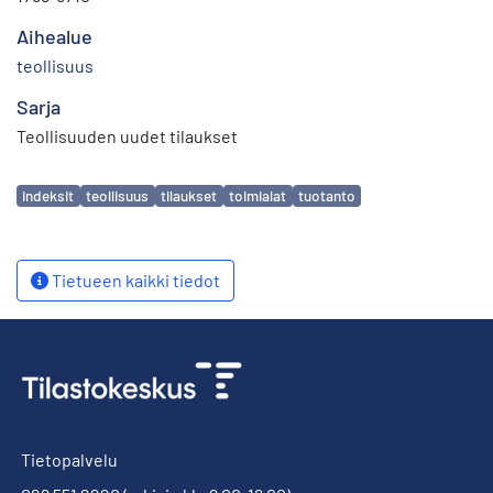
Aihealue
teollisuus
Sarja
Teollisuuden uudet tilaukset
Avainsanat
indeksit
teollisuus
tilaukset
toimialat
tuotanto
Tietueen kaikki tiedot
Tietopalvelu