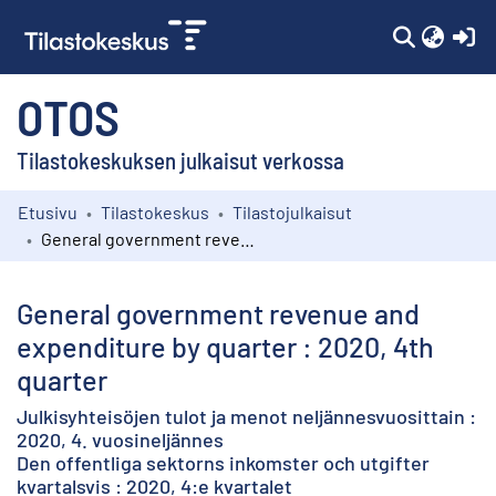
(c
OTOS
Tilastokeskuksen julkaisut verkossa
Etusivu
Tilastokeskus
Tilastojulkaisut
Kokoelmat
General government revenue and expenditure by quarter : 2020, 4th quarter
Selaa
General government revenue and
expenditure by quarter : 2020, 4th
quarter
Julkisyhteisöjen tulot ja menot neljännesvuosittain :
2020, 4. vuosineljännes
Den offentliga sektorns inkomster och utgifter
kvartalsvis : 2020, 4:e kvartalet