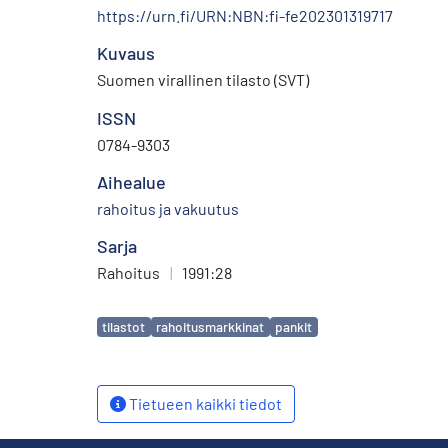
https://urn.fi/URN:NBN:fi-fe202301319717
Kuvaus
Suomen virallinen tilasto (SVT)
ISSN
0784-9303
Aihealue
rahoitus ja vakuutus
Sarja
Rahoitus
|
1991:28
Avainsanat
tilastot
rahoitusmarkkinat
pankit
Tietueen kaikki tiedot