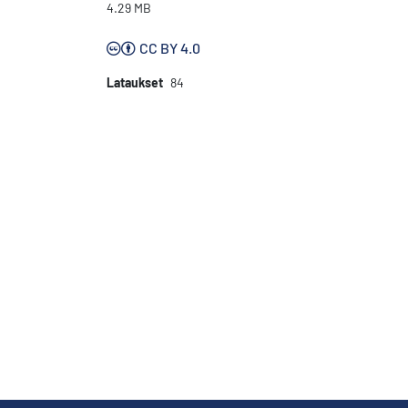
4.29 MB
CC BY 4.0
Lataukset
84