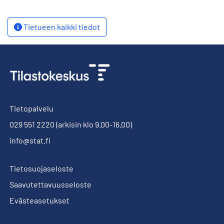
Tietueen kaikki tiedot
Tietopalvelu
029 551 2220
(arkisin klo 9.00-16.00)
info@stat.fi
Tietosuojaseloste
Saavutettavuusseloste
Evästeasetukset