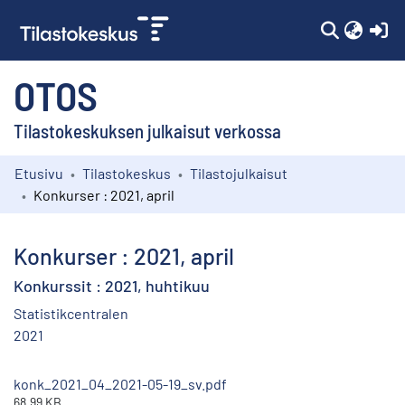
(c
OTOS
Tilastokeskuksen julkaisut verkossa
Etusivu
Tilastokeskus
Tilastojulkaisut
Kokoelmat
Konkurser : 2021, april
Selaa
Konkurser : 2021, april
Konkurssit : 2021, huhtikuu
Statistikcentralen
2021
konk_2021_04_2021-05-19_sv.pdf
68.99 KB