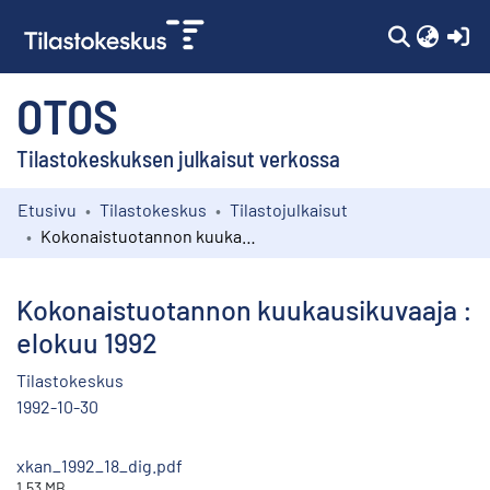
(c
OTOS
Tilastokeskuksen julkaisut verkossa
Etusivu
Tilastokeskus
Tilastojulkaisut
Kokoelmat
Kokonaistuotannon kuukausikuvaaja : elokuu 1992
Selaa
Kokonaistuotannon kuukausikuvaaja :
elokuu 1992
Tilastokeskus
1992-10-30
xkan_1992_18_dig.pdf
1.53 MB