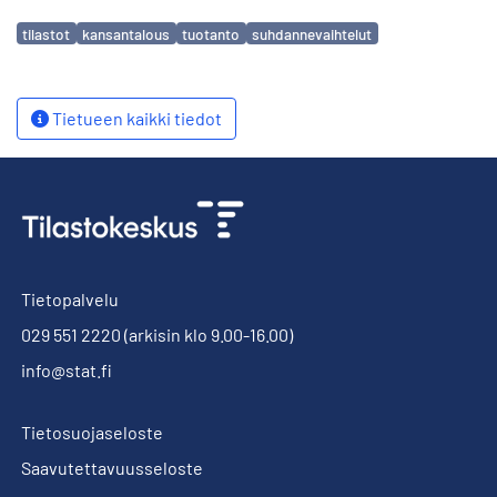
Avainsanat
tilastot
kansantalous
tuotanto
suhdannevaihtelut
Tietueen kaikki tiedot
Tietopalvelu
029 551 2220
(arkisin klo 9.00-16.00)
info@stat.fi
Tietosuojaseloste
Saavutettavuusseloste