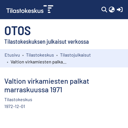
(c
OTOS
Tilastokeskuksen julkaisut verkossa
Etusivu
Tilastokeskus
Tilastojulkaisut
Kokoelmat
Valtion virkamiesten palkat marraskuussa 1971
Selaa
Valtion virkamiesten palkat
marraskuussa 1971
Tilastokeskus
1972-12-01