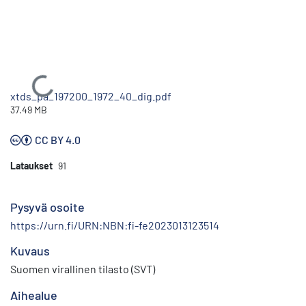
Ladataan...
xtds_pa_197200_1972_40_dig.pdf
37.49 MB
CC BY 4.0
Lataukset
91
Pysyvä osoite
https://urn.fi/URN:NBN:fi-fe2023013123514
Kuvaus
Suomen virallinen tilasto (SVT)
Aihealue