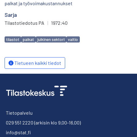
palkat ja työvoimakustannukset
Sarja
Tilastotiedotus PA
|
1972:40
Avainsanat
tilastot
palkat
julkinen sektori
valtio
Tietueen kaikki tiedot
Tietopalvelu
029 551 2220
(arkisin klo 9.00-16.00)
info@stat.fi