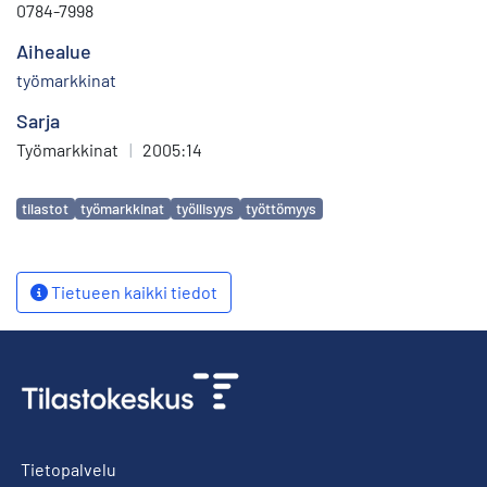
0784-7998
Aihealue
työmarkkinat
Sarja
Työmarkkinat
|
2005:14
Avainsanat
tilastot
työmarkkinat
työllisyys
työttömyys
Tietueen kaikki tiedot
Tietopalvelu