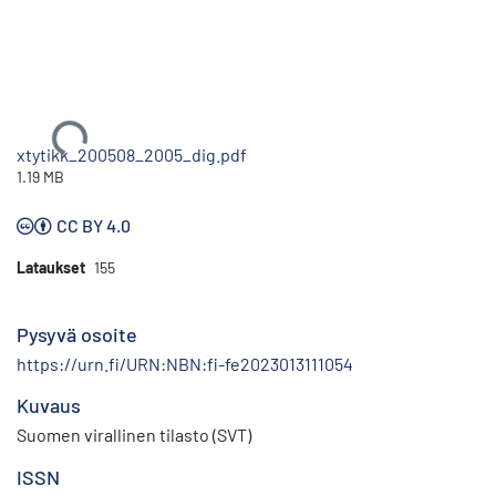
Ladataan...
xtytikk_200508_2005_dig.pdf
1.19 MB
CC BY 4.0
Lataukset
155
Pysyvä osoite
https://urn.fi/URN:NBN:fi-fe2023013111054
Kuvaus
Suomen virallinen tilasto (SVT)
ISSN