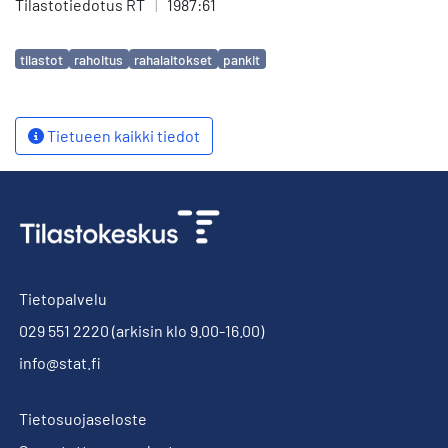
Tilastotiedotus RT
|
1987:61
Avainsanat
tilastot
rahoitus
rahalaitokset
pankit
Tietueen kaikki tiedot
Tietopalvelu
029 551 2220
(arkisin klo 9.00-16.00)
info@stat.fi
Tietosuojaseloste