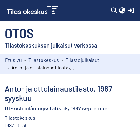
(c
OTOS
Tilastokeskuksen julkaisut verkossa
Etusivu
Tilastokeskus
Tilastojulkaisut
Kokoelmat
Anto- ja ottolainaustilasto, 1987 syyskuu
Selaa
Anto- ja ottolainaustilasto, 1987
syyskuu
Ut- och inlåningsstatistik, 1987 september
Tilastokeskus
1987-10-30