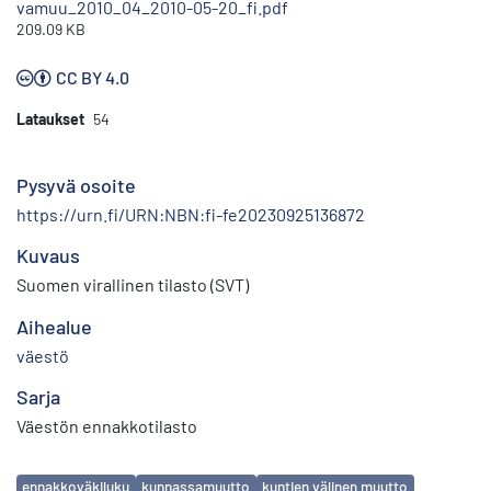
vamuu_2010_04_2010-05-20_fi.pdf
209.09 KB
CC BY 4.0
Lataukset
54
Pysyvä osoite
https://urn.fi/URN:NBN:fi-fe20230925136872
Kuvaus
Suomen virallinen tilasto (SVT)
Aihealue
väestö
Sarja
Väestön ennakkotilasto
Avainsanat
ennakkoväkiluku
kunnassamuutto
kuntien välinen muutto