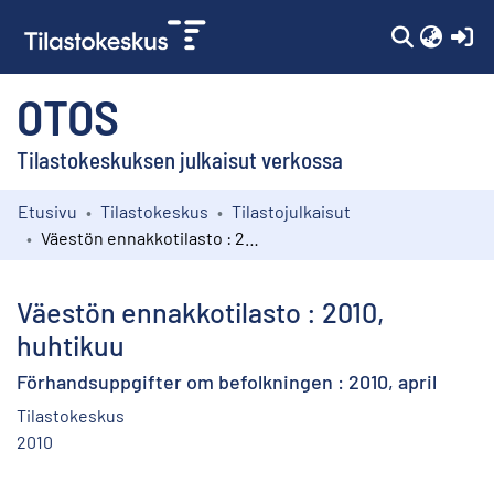
(c
OTOS
Tilastokeskuksen julkaisut verkossa
Etusivu
Tilastokeskus
Tilastojulkaisut
Kokoelmat
Väestön ennakkotilasto : 2010, huhtikuu
Selaa
Väestön ennakkotilasto : 2010,
huhtikuu
Förhandsuppgifter om befolkningen : 2010, april
Tilastokeskus
2010