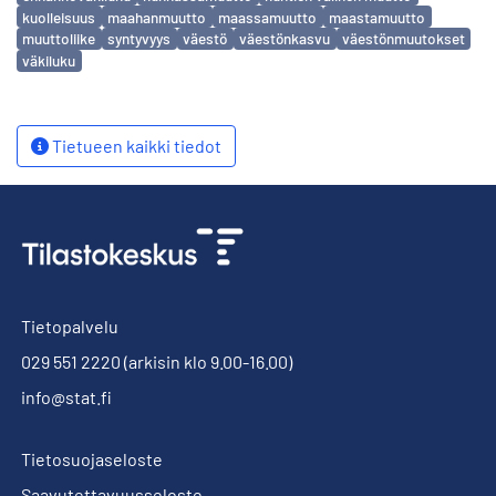
kuolleisuus
maahanmuutto
maassamuutto
maastamuutto
muuttoliike
syntyvyys
väestö
väestönkasvu
väestönmuutokset
väkiluku
Tietueen kaikki tiedot
Tietopalvelu
029 551 2220
(arkisin klo 9.00-16.00)
info@stat.fi
Tietosuojaseloste
Saavutettavuusseloste