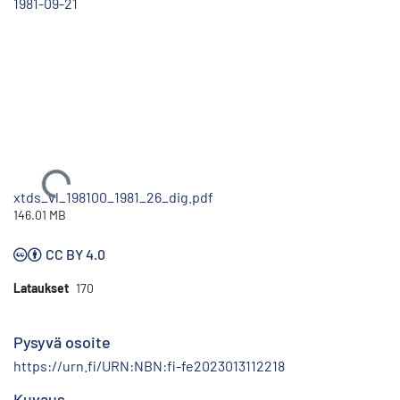
1981-09-21
Ladataan...
xtds_vl_198100_1981_26_dig.pdf
146.01 MB
CC BY 4.0
Lataukset
170
Pysyvä osoite
https://urn.fi/URN:NBN:fi-fe2023013112218
Kuvaus