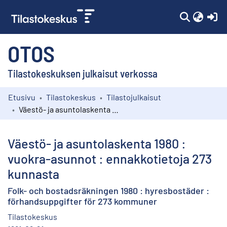
(c
OTOS
Tilastokeskuksen julkaisut verkossa
Etusivu
Tilastokeskus
Tilastojulkaisut
Kokoelmat
Väestö- ja asuntolaskenta 1980 : vuokra-asunnot : ennakkotietoja 273 kunnasta
Selaa
Väestö- ja asuntolaskenta 1980 :
vuokra-asunnot : ennakkotietoja 273
kunnasta
Folk- och bostadsräkningen 1980 : hyresbostäder :
förhandsuppgifter för 273 kommuner
Tilastokeskus