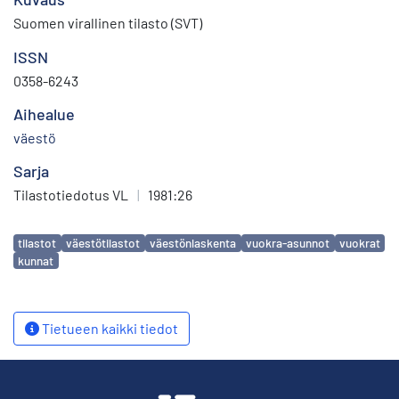
Suomen virallinen tilasto (SVT)
ISSN
0358-6243
Aihealue
väestö
Sarja
Tilastotiedotus VL
|
1981:26
Avainsanat
tilastot
väestötilastot
väestönlaskenta
vuokra-asunnot
vuokrat
kunnat
Tietueen kaikki tiedot