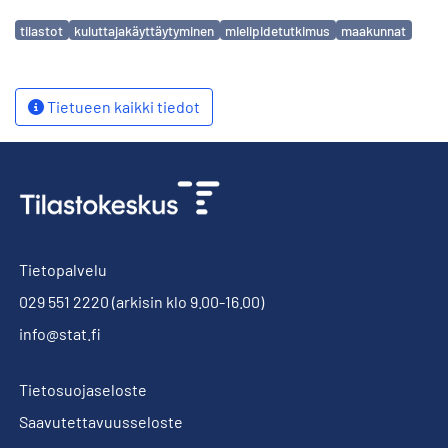
Avainsanat
tilastot
kuluttajakäyttäytyminen
mielipidetutkimus
maakunnat
Tietueen kaikki tiedot
Tietopalvelu
029 551 2220
(arkisin klo 9.00-16.00)
info@stat.fi
Tietosuojaseloste
Saavutettavuusseloste