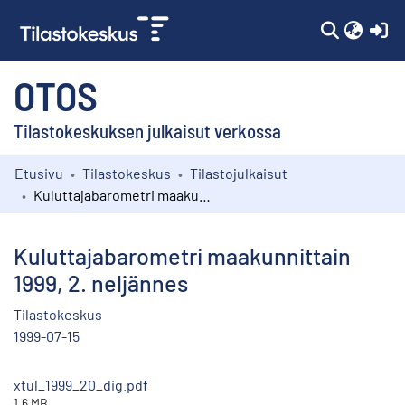
(c
OTOS
Tilastokeskuksen julkaisut verkossa
Etusivu
Tilastokeskus
Tilastojulkaisut
Kokoelmat
Kuluttajabarometri maakunnittain 1999, 2. neljännes
Selaa
Kuluttajabarometri maakunnittain
1999, 2. neljännes
Tilastokeskus
1999-07-15
xtul_1999_20_dig.pdf
1.6 MB