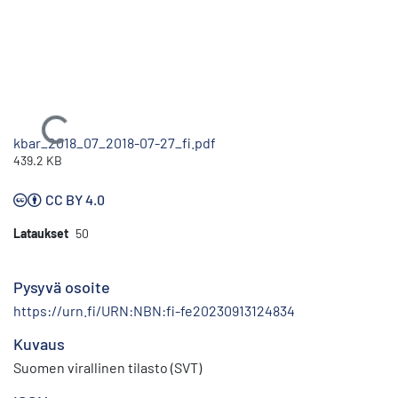
Ladataan...
kbar_2018_07_2018-07-27_fi.pdf
439.2 KB
CC BY 4.0
Lataukset
50
Pysyvä osoite
https://urn.fi/URN:NBN:fi-fe20230913124834
Kuvaus
Suomen virallinen tilasto (SVT)