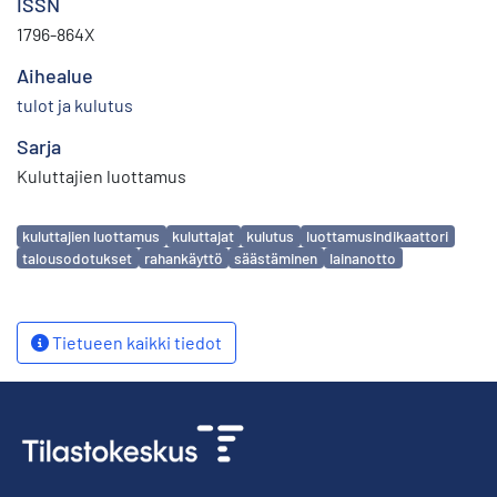
ISSN
1796-864X
Aihealue
tulot ja kulutus
Sarja
Kuluttajien luottamus
Avainsanat
kuluttajien luottamus
kuluttajat
kulutus
luottamusindikaattori
talousodotukset
rahankäyttö
säästäminen
lainanotto
Tietueen kaikki tiedot