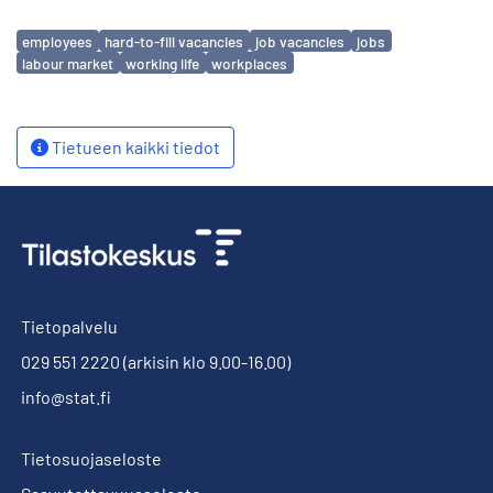
Avainsanat
employees
hard-to-fill vacancies
job vacancies
jobs
labour market
working life
workplaces
Tietueen kaikki tiedot
Tietopalvelu
029 551 2220
(arkisin klo 9.00-16.00)
info@stat.fi
Tietosuojaseloste