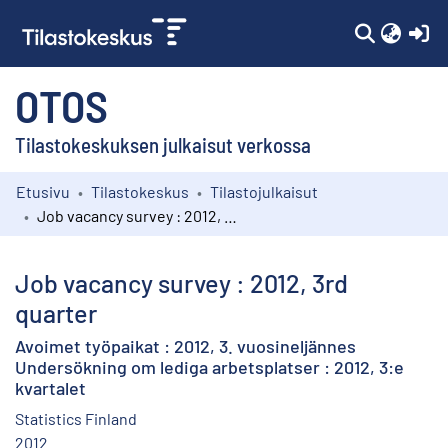
(c
OTOS
Tilastokeskuksen julkaisut verkossa
Etusivu
Tilastokeskus
Tilastojulkaisut
Kokoelmat
Job vacancy survey : 2012, 3rd quarter
Selaa
Job vacancy survey : 2012, 3rd
quarter
Avoimet työpaikat : 2012, 3. vuosineljännes
Undersökning om lediga arbetsplatser : 2012, 3:e
kvartalet
Statistics Finland
2012