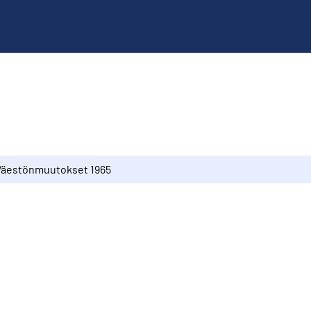
Väestönmuutokset 1965
5