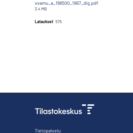
xvamu_a_196500_1967_dig.pdf
3.4 MB
Lataukset
575
Tietopalvelu