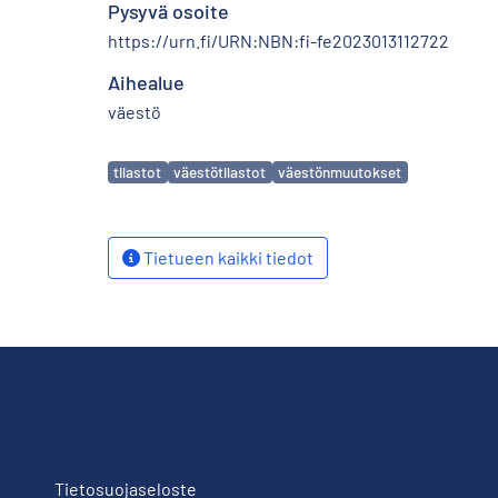
Pysyvä osoite
https://urn.fi/URN:NBN:fi-fe2023013112722
Aihealue
väestö
Avainsanat
tilastot
väestötilastot
väestönmuutokset
Tietueen kaikki tiedot
Tietosuojaseloste