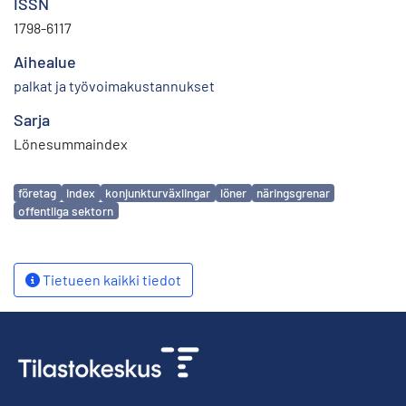
ISSN
1798-6117
Aihealue
palkat ja työvoimakustannukset
Sarja
Lönesummaindex
Avainsanat
företag
index
konjunkturväxlingar
löner
näringsgrenar
offentliga sektorn
Tietueen kaikki tiedot