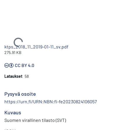
Ladataan...
ktps_2018_11_2019-01-11_sv.pdf
275.91 KB
CC BY 4.0
Lataukset
58
Pysyvä osoite
https://urn.fi/URN:NBN:fi-fe20230824106057
Kuvaus
Suomen virallinen tilasto (SVT)