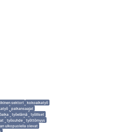
ulkinen sektori
kokoaikatyö
katyö
palkansaajat
öaika
työelämä
työlliset
at
työsuhde
työttömyys
an ulkopuolella olevat
t