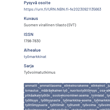
Pysyvä osoite
https://urn.fi/URN:NBN:fi-fe20230921135663
Kuvaus
Suomen virallinen tilasto (SVT)
ISSN
1798-7830
Aihealue
työmarkkinat
Sarja
Työvoimatutkimus
Avainsanat
ammatit
ammattiasema
elinkeinorakenne
elinkeinot
j
lomautus
määräaikainen työ
nuorisotyöttömyys
osa-ai
pitkäaikaistyötön
sosioekonominen asema
toimialat
ty
työllisyys
työllisyysaste
työmarkkina-asema
työmarkkin
työttömyysaste
työttömät
työtunnit
työvoima
työvoim
työvoimaosuus
viikkotyöaika
yksityinen sektori
yrittäjä