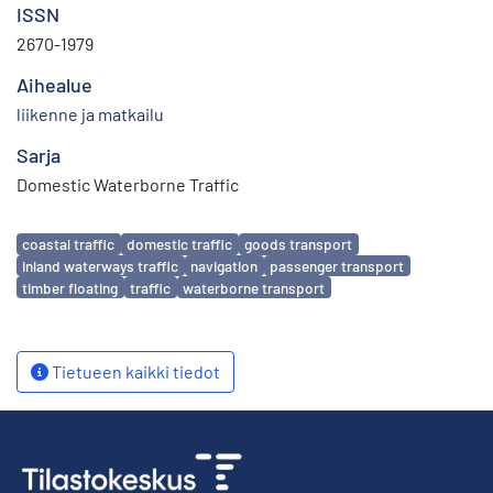
ISSN
2670-1979
Aihealue
liikenne ja matkailu
Sarja
Domestic Waterborne Traffic
Avainsanat
coastal traffic
domestic traffic
goods transport
inland waterways traffic
navigation
passenger transport
timber floating
traffic
waterborne transport
Tietueen kaikki tiedot