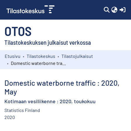
(c
OTOS
Tilastokeskuksen julkaisut verkossa
Etusivu
Tilastokeskus
Tilastojulkaisut
Kokoelmat
Domestic waterborne traffic : 2020, May
Selaa
Domestic waterborne traffic : 2020,
May
Kotimaan vesiliikenne : 2020, toukokuu
Statistics Finland
2020