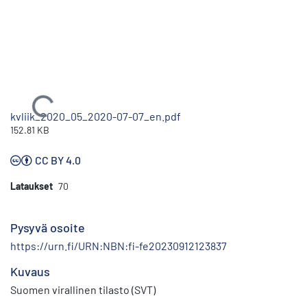
Ladataan...
kvliik_2020_05_2020-07-07_en.pdf
152.81 KB
CC BY 4.0
Lataukset
70
Pysyvä osoite
https://urn.fi/URN:NBN:fi-fe20230912123837
Kuvaus
Suomen virallinen tilasto (SVT)