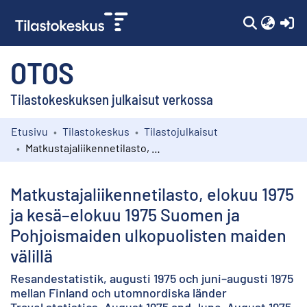
(c
OTOS
Tilastokeskuksen julkaisut verkossa
Etusivu
Tilastokeskus
Tilastojulkaisut
Kokoelmat
Matkustajaliikennetilasto, elokuu 1975 ja kesä–elokuu 1975 Suomen ja Pohjoismaiden ulkopuolisten maiden välillä
Selaa
Matkustajaliikennetilasto, elokuu 1975
ja kesä–elokuu 1975 Suomen ja
Pohjoismaiden ulkopuolisten maiden
välillä
Resandestatistik, augusti 1975 och juni–augusti 1975
mellan Finland och utomnordiska länder