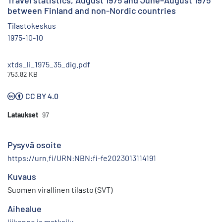
Travel statistics, August 1975 and June–August 1975
between Finland and non-Nordic countries
Tilastokeskus
1975-10-10
xtds_li_1975_35_dig.pdf
753.82 KB
CC BY 4.0
Lataukset
97
Pysyvä osoite
https://urn.fi/URN:NBN:fi-fe2023013114191
Kuvaus
Suomen virallinen tilasto (SVT)
Aihealue
liikenne ja matkailu