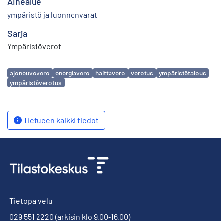
Aihealue
ympäristö ja luonnonvarat
Sarja
Ympäristöverot
Avainsanat
ajoneuvovero
energiavero
haittavero
verotus
ympäristötalous
ympäristöverotus
Tietueen kaikki tiedot
Tietopalvelu
029 551 2220
(arkisin klo 9.00-16.00)