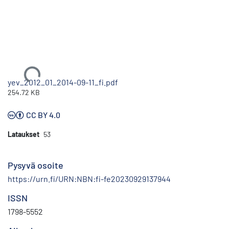
Ladataan...
yev_2012_01_2014-09-11_fi.pdf
254.72 KB
CC BY 4.0
Lataukset
53
Pysyvä osoite
https://urn.fi/URN:NBN:fi-fe20230929137944
ISSN
1798-5552