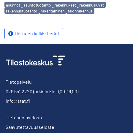
Avainsanat
asunnot
asuntotuotanto
rakennukset
rakennusluvat
rakennustuotanto
rakentaminen
talonrakennus
Tietueen kaikki tiedot
Tietopalvelu
029 551 2220
(arkisin klo 9.00-16.00)
info@stat.fi
Tietosuojaseloste
Saavutettavuusseloste