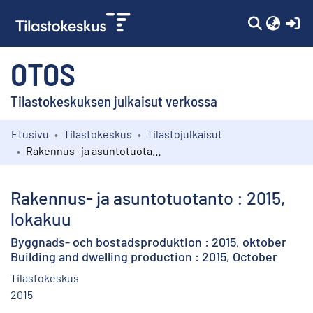
(c
OTOS
Tilastokeskuksen julkaisut verkossa
Etusivu
Tilastokeskus
Tilastojulkaisut
Kokoelmat
Rakennus- ja asuntotuotanto : 2015, lokakuu
Selaa
Rakennus- ja asuntotuotanto : 2015,
lokakuu
Byggnads- och bostadsproduktion : 2015, oktober
Building and dwelling production : 2015, October
Tilastokeskus
2015