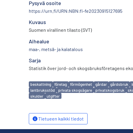
Pysyvä osoite
https://urn.fi/URN:NBN:fi-fe20230915127695
Kuvaus
Suomen virallinen tilasto (SVT)
Aihealue
maa-, metsä- ja kalatalous
Sarja
Statistik över jord- och skogsbruksföretagens ek
Avainsanat
beskattning
företag
förmögenhet
gårdar
gårdsbruk
lantbruksstöd
privata skogsägare
privatskogsbruk
sk
skulder
utgifter
Tietueen kaikki tiedot