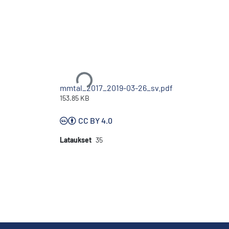
Ladataan...
mmtal_2017_2019-03-26_sv.pdf
153.85 KB
CC BY 4.0
Lataukset
35