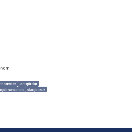
onomi
inkomster
lantgårdar
ogsbranschen
skogsbruk