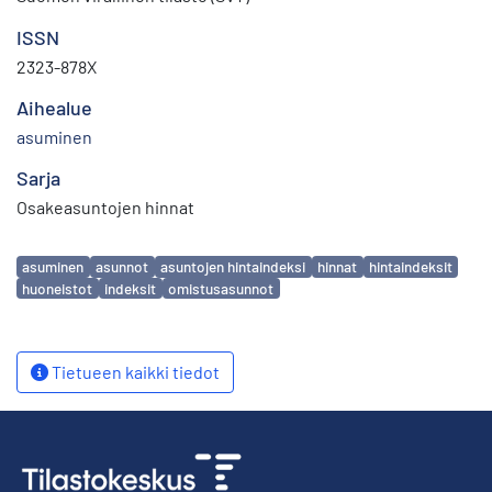
ISSN
2323-878X
Aihealue
asuminen
Sarja
Osakeasuntojen hinnat
Avainsanat
asuminen
asunnot
asuntojen hintaindeksi
hinnat
hintaindeksit
huoneistot
indeksit
omistusasunnot
Tietueen kaikki tiedot