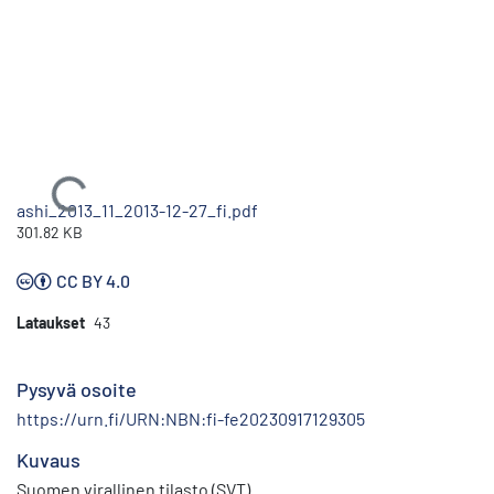
Ladataan...
ashi_2013_11_2013-12-27_fi.pdf
301.82 KB
CC BY 4.0
Lataukset
43
Pysyvä osoite
https://urn.fi/URN:NBN:fi-fe20230917129305
Kuvaus
Suomen virallinen tilasto (SVT)