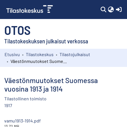
(c
OTOS
Tilastokeskuksen julkaisut verkossa
Etusivu
Tilastokeskus
Tilastojulkaisut
Kokoelmat
Väestönmuutokset Suomessa vuosina 1913 ja 1914
Selaa
Väestönmuutokset Suomessa
vuosina 1913 ja 1914
Tilastollinen toimisto
1917
vamu1913-1914.pdf
13.72 MB