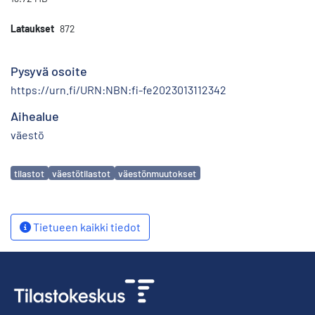
Lataukset
872
Pysyvä osoite
https://urn.fi/URN:NBN:fi-fe2023013112342
Aihealue
väestö
Avainsanat
tilastot
väestötilastot
väestönmuutokset
Tietueen kaikki tiedot