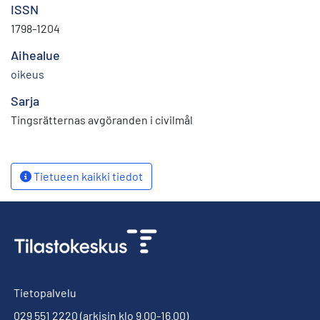
ISSN
1798-1204
Aihealue
oikeus
Sarja
Tingsrätternas avgöranden i civilmål
Tietueen kaikki tiedot
Tietopalvelu
029 551 2220
(arkisin klo 9.00-16.00)