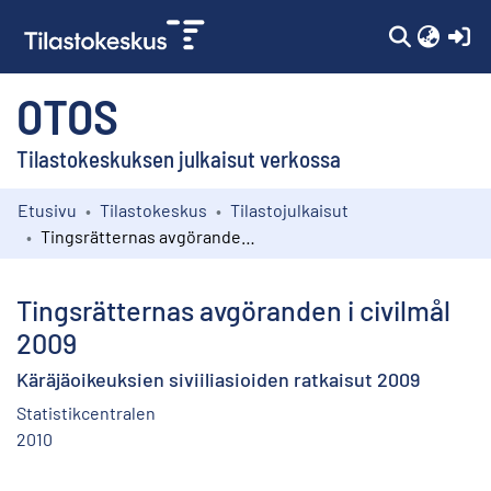
(c
OTOS
Tilastokeskuksen julkaisut verkossa
Etusivu
Tilastokeskus
Tilastojulkaisut
Kokoelmat
Tingsrätternas avgöranden i civilmål 2009
Selaa
Tingsrätternas avgöranden i civilmål
2009
Käräjäoikeuksien siviiliasioiden ratkaisut 2009
Statistikcentralen
2010