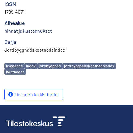
ISSN
1799-4071
Aihealue
hinnat ja kustannukset
Sarja
Jordbyggnadskostnadsindex
Avainsanat
byggande
index
jordbyggnad
jordbyggnadskostnadsindex
kostnader
Tietueen kaikki tiedot