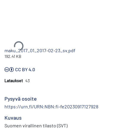
Ladataan...
maku_2017_01_2017-02-23_sv.pdf
192.41 KB
CC BY 4.0
Lataukset
43
Pysyvä osoite
https://urn.fi/URN:NBN:fi-fe20230917127928
Kuvaus
Suomen virallinen tilasto (SVT)