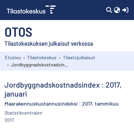
(c
OTOS
Tilastokeskuksen julkaisut verkossa
Etusivu
Tilastokeskus
Tilastojulkaisut
Kokoelmat
Jordbyggnadskostnadsindex : 2017, januari
Selaa
Jordbyggnadskostnadsindex : 2017,
januari
Maarakennuskustannusindeksi : 2017, tammikuu
Statistikcentralen
2017