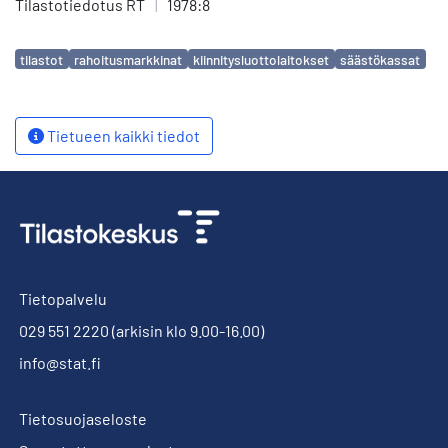
Tilastotiedotus RT
|
1978:8
Avainsanat
tilastot
rahoitusmarkkinat
kiinnitysluottolaitokset
säästökassat
Tietueen kaikki tiedot
Tietopalvelu
029 551 2220
(arkisin klo 9.00-16.00)
info@stat.fi
Tietosuojaseloste