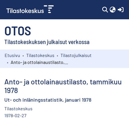
(c
OTOS
Tilastokeskuksen julkaisut verkossa
Etusivu
Tilastokeskus
Tilastojulkaisut
Kokoelmat
Anto- ja ottolainaustilasto, tammikuu 1978
Selaa
Anto- ja ottolainaustilasto, tammikuu
1978
Ut- och inläningsstatistik, januari 1978
Tilastokeskus
1978-02-27