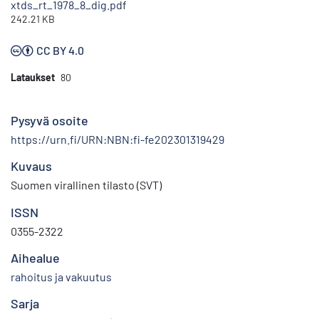
xtds_rt_1978_8_dig.pdf
242.21 KB
CC BY 4.0
Lataukset
80
Pysyvä osoite
https://urn.fi/URN:NBN:fi-fe202301319429
Kuvaus
Suomen virallinen tilasto (SVT)
ISSN
0355-2322
Aihealue
rahoitus ja vakuutus
Sarja