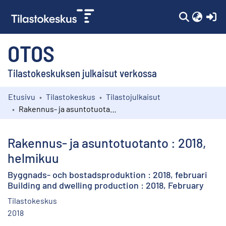
(c
OTOS
Tilastokeskuksen julkaisut verkossa
Etusivu
Tilastokeskus
Tilastojulkaisut
Kokoelmat
Rakennus- ja asuntotuotanto : 2018, helmikuu
Selaa
Rakennus- ja asuntotuotanto : 2018,
helmikuu
Byggnads- och bostadsproduktion : 2018, februari
Building and dwelling production : 2018, February
Tilastokeskus
2018