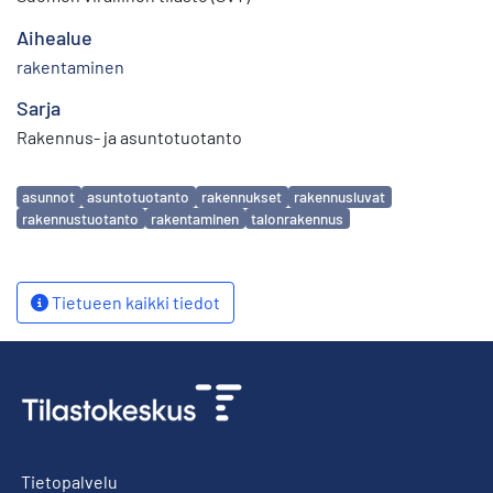
Aihealue
rakentaminen
Sarja
Rakennus- ja asuntotuotanto
Avainsanat
asunnot
asuntotuotanto
rakennukset
rakennusluvat
rakennustuotanto
rakentaminen
talonrakennus
Tietueen kaikki tiedot
Tietopalvelu