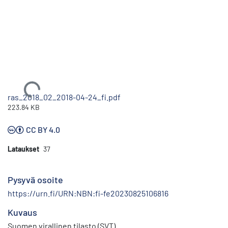
Ladataan...
ras_2018_02_2018-04-24_fi.pdf
223.84 KB
CC BY 4.0
Lataukset
37
Pysyvä osoite
https://urn.fi/URN:NBN:fi-fe20230825106816
Kuvaus
Suomen virallinen tilasto (SVT)