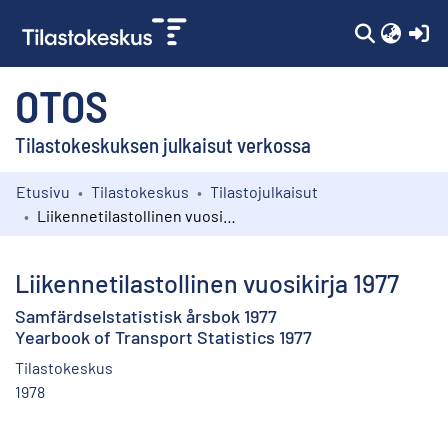
(c
OTOS
Tilastokeskuksen julkaisut verkossa
Etusivu
Tilastokeskus
Tilastojulkaisut
Kokoelmat
Liikennetilastollinen vuosikirja 1977
Selaa
Liikennetilastollinen vuosikirja 1977
Samfärdselstatistisk årsbok 1977
Yearbook of Transport Statistics 1977
Tilastokeskus
1978