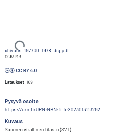
Ladataan...
xliivuos_197700_1978_dig.pdf
12.63 MB
CC BY 4.0
Lataukset
169
Pysyvä osoite
https://urn.fi/URN:NBN:fi-fe2023013113292
Kuvaus
Suomen virallinen tilasto (SVT)