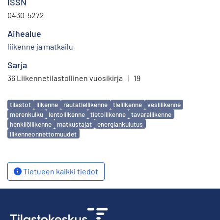
ISSN
0430-5272
Aihealue
liikenne ja matkailu
Sarja
36 Liikennetilastollinen vuosikirja
|
19
Avainsanat
tilastot
liikenne
rautatieliikenne
tieliikenne
vesiliikenne
merenkulku
lentoliikenne
tietoliikenne
tavaraliikenne
henkilöliikenne
matkustajat
energiankulutus
liikenneonnettomuudet
Tietueen kaikki tiedot