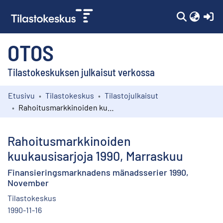
(c
OTOS
Tilastokeskuksen julkaisut verkossa
Etusivu
Tilastokeskus
Tilastojulkaisut
Kokoelmat
Rahoitusmarkkinoiden kuukausisarjoja 1990, Marraskuu
Selaa
Rahoitusmarkkinoiden
kuukausisarjoja 1990, Marraskuu
Finansieringsmarknadens mänadsserier 1990,
November
Tilastokeskus
1990-11-16