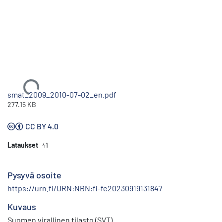
Ladataan...
smat_2009_2010-07-02_en.pdf
277.15 KB
CC BY 4.0
Lataukset
41
Pysyvä osoite
https://urn.fi/URN:NBN:fi-fe20230919131847
Kuvaus
Suomen virallinen tilasto (SVT)