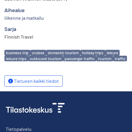
Aihealue
liikenne ja matkailu
Sarja
Finnish Travel
Avainsanat
business trip
cruises
domestic tourism
holiday trips
leisure
leisure trips
outbound tourism
passenger traffic
tourism
traffic
Tietueen kaikki tiedot
Tietopalvelu