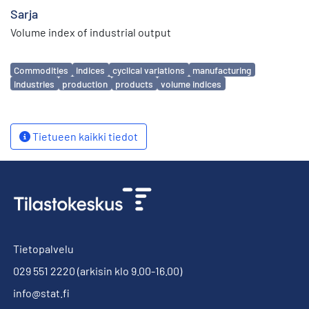
Sarja
Volume index of industrial output
Avainsanat
Commodities
indices
cyclical variations
manufacturing
industries
production
products
volume indices
Tietueen kaikki tiedot
Tietopalvelu
029 551 2220
(arkisin klo 9.00-16.00)
info@stat.fi