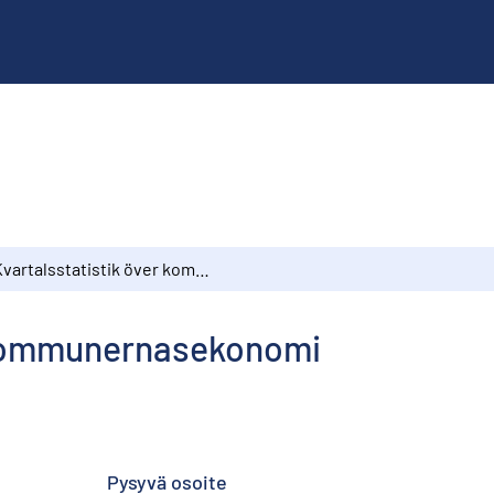
Kvartalsstatistik över kommunernasekonomi
r kommunernasekonomi
Pysyvä osoite