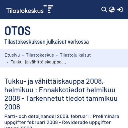
(c
OTOS
Tilastokeskuksen julkaisut verkossa
Etusivu
Tilastokeskus
Tilastojulkaisut
Kokoelmat
Tukku- ja vähittäiskauppa 2008, helmikuu : Ennakkotiedot helmikuu 2008 - Tarkennetut tiedot tammikuu 2008
Selaa
Tukku- ja vähittäiskauppa 2008,
helmikuu : Ennakkotiedot helmikuu
2008 - Tarkennetut tiedot tammikuu
2008
Parti- och detaljhandel 2008, februari : Preliminära
uppgifter februari 2008 - Reviderade uppgifter