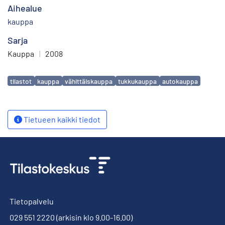
Aihealue
kauppa
Sarja
Kauppa
|
2008
Avainsanat
tilastot
kauppa
vähittäiskauppa
tukkukauppa
autokauppa
Tietueen kaikki tiedot
Tietopalvelu
029 551 2220
(arkisin klo 9.00-16.00)